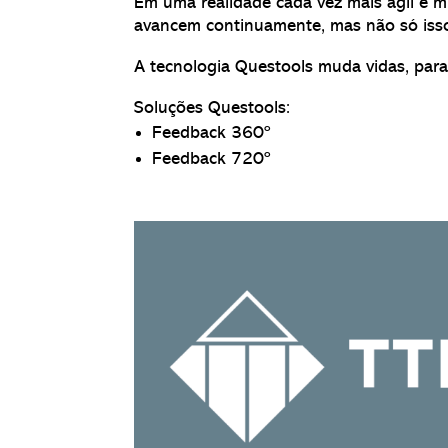
Em uma realidade cada vez mais ágil e mu
avancem continuamente, mas não só isso,
A tecnologia Questools muda vidas, para
Soluções Questools:
Feedback 360º
Feedback 720º