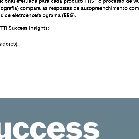
dicional efetuada para cada produto TTISI, o processo de va
ografia) compara as respostas de autopreenchimento com 
s de eletroencefalograma (EEG).
TTI Success Insights:
adores).